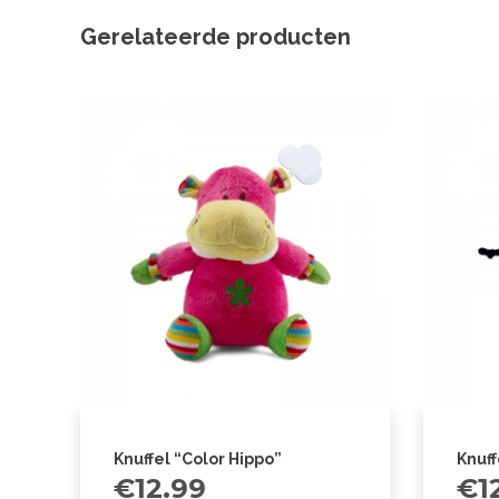
Gerelateerde producten
Knuffel “Color Hippo”
Knuf
€
12.99
€
1