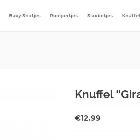
Baby Shirtjes
Rompertjes
Slabbetjes
Knuffe
Knuffel “Gir
€
12.99