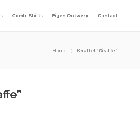
ls
Combi Shirts
Eigen Ontwerp
Contact
Home
Knuffel "Giraffe"
affe”