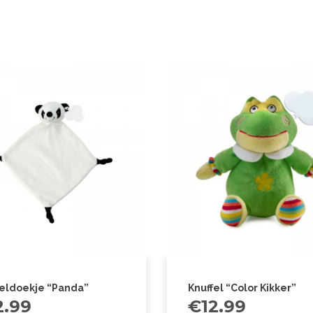
feldoekje “Panda”
Knuffel “Color Kikker”
2.99
€
12.99