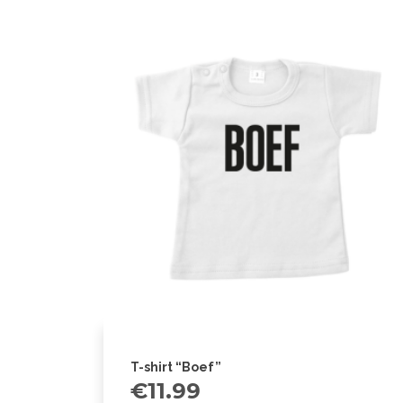
T-shirt “Boef”
€
11.99