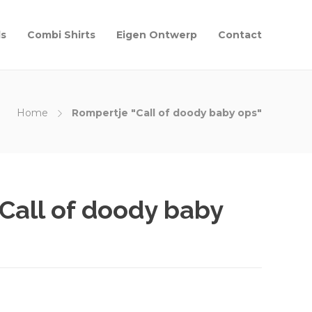
ls
Combi Shirts
Eigen Ontwerp
Contact
Home
Rompertje "Call of doody baby ops"
Call of doody baby