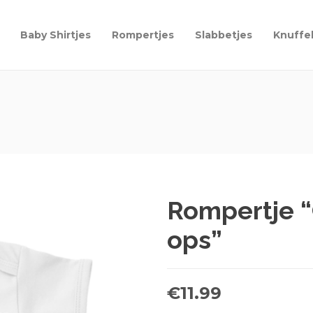
Baby Shirtjes
Rompertjes
Slabbetjes
Knuffe
Rompertje “
ops”
€
11.99