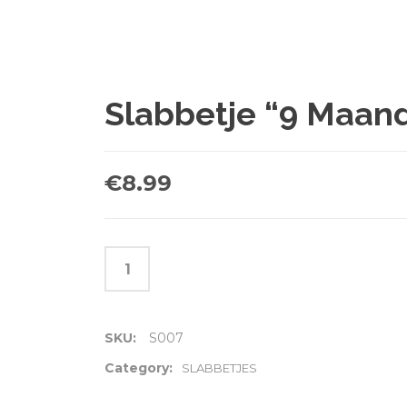
Slabbetje “9 Maan
€
8.99
SKU:
S007
Category:
SLABBETJES