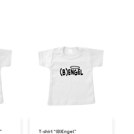
”
T-shirt “(B)Engel”