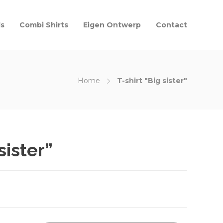
ls
Combi Shirts
Eigen Ontwerp
Contact
Home
T-shirt "Big sister"
sister”