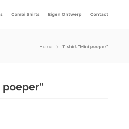
ls
Combi Shirts
Eigen Ontwerp
Contact
Home
T-shirt "Mini poeper"
i poeper”