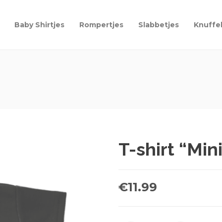
Baby Shirtjes
Rompertjes
Slabbetjes
Knuffe
T-shirt “Min
€
11.99