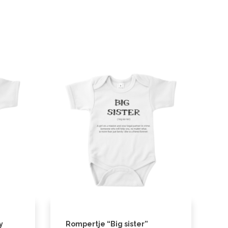
y
Rompertje “Big sister”