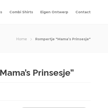
ls
Combi Shirts
Eigen Ontwerp
Contact
Home
Rompertje "Mama’s Prinsesje"
Mama’s Prinsesje”