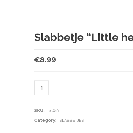
Slabbetje “Little h
€
8.99
SKU:
S054
Category:
SLABBETJES