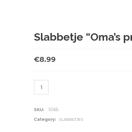
Slabbetje “Oma’s p
€
8.99
SKU:
S065
Category:
SLABBETJES