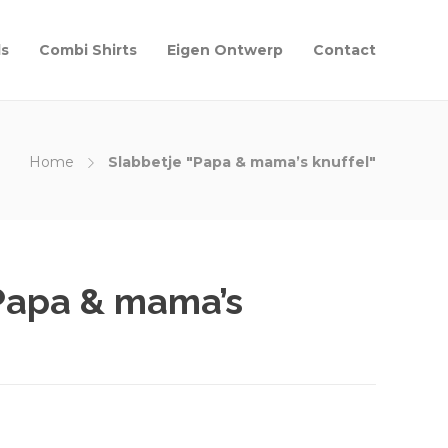
ls
Combi Shirts
Eigen Ontwerp
Contact
Home
Slabbetje "Papa & mama’s knuffel"
Papa & mama’s