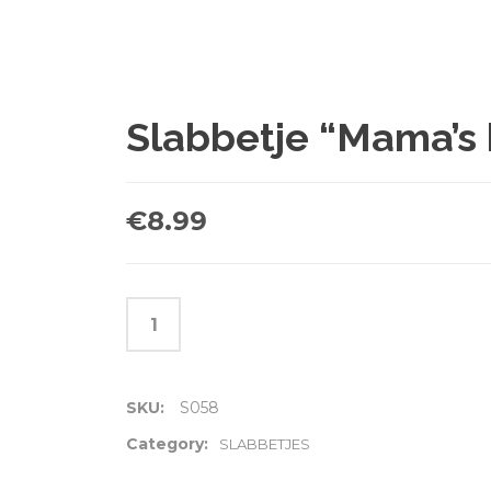
Slabbetje “Mama’s 
€
8.99
SKU:
S058
Category:
SLABBETJES